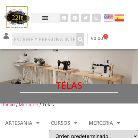
0
€
0.00
TELAS
Inicio
/
Merceria
/ Telas
ARTESANIA
CURSOS
MERCERIA