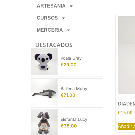
ARTESANIA
CURSOS
MERCERIA
DESTACADOS
Koala Gray
€
29.00
Ballena Moby
€
71.00
DIADE
€
15.00
Elefanta Lucy
€
38.00
Añadir a