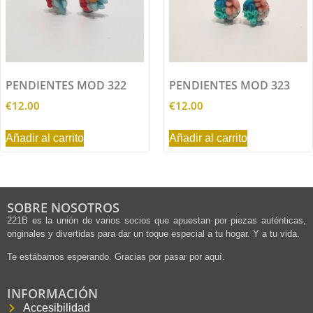
PENDIENTES MOD 322
PENDIENTES MOD 323
€
12.00
€
12.00
Añadir al carrito
Añadir al carrito
SOBRE NOSOTROS
221B es la unión de varios socios que apuestan por piezas auténticas,
originales y divertidas para dar un toque especial a tu hogar. Y a tu vida.
Te estábamos esperando. Gracias por pasar por aquí.
INFORMACIÓN
Accesibilidad