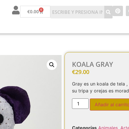
0
€
0.00
KOALA GRAY
€
29.00
Gray es un koala de tela ,
su tripa y orejas es mora
Añadir al carrit
Categorías
Animales
,
Art