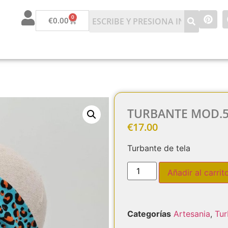
0
€
0.00
TURBANTE MOD.
€
17.00
Turbante de tela
Añadir al carrit
Categorías
Artesania
,
Tur