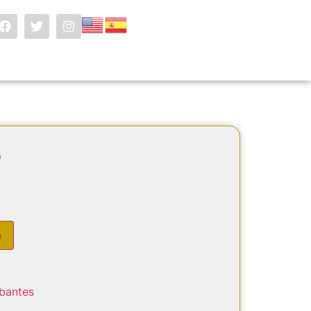
5
o
bantes