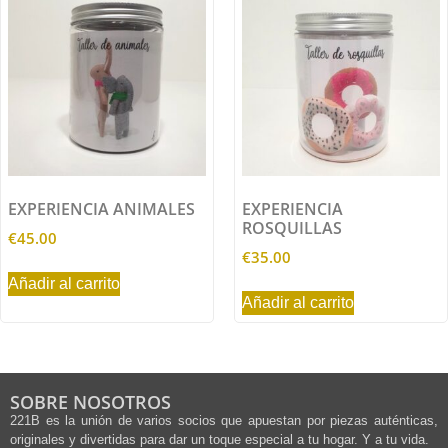
EXPERIENCIA ANIMALES
EXPERIENCIA
ROSQUILLAS
€
45.00
€
35.00
Añadir al carrito
Añadir al carrito
SOBRE NOSOTROS
221B es la unión de varios socios que apuestan por piezas auténticas,
originales y divertidas para dar un toque especial a tu hogar. Y a tu vida.