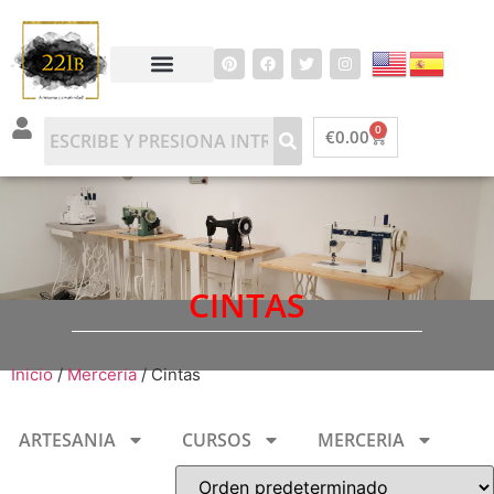
0
€
0.00
CINTAS
Inicio
/
Merceria
/ Cintas
ARTESANIA
CURSOS
MERCERIA