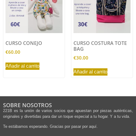
CURSO CONEJO
CURSO COSTURA TOTE
BAG
€
60.00
€
30.00
Añadir al carrito
Añadir al carrito
SOBRE NOSOTROS
221B es la unión de varios socios que apuestan por piezas auténticas,
originales y divertidas para dar un toque especial a tu hogar. Y a tu vida.
Te estábamos esperando. Gracias por pasar por aquí.