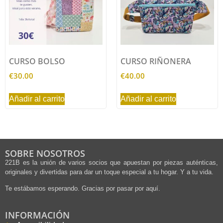
CURSO BOLSO
CURSO RIÑONERA
€
30.00
€
40.00
Añadir al carrito
Añadir al carrito
SOBRE NOSOTROS
221B es la unión de varios socios que apuestan por piezas auténticas,
originales y divertidas para dar un toque especial a tu hogar. Y a tu vida.
Te estábamos esperando. Gracias por pasar por aquí.
INFORMACIÓN