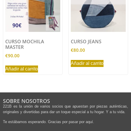
CURSO MOCHILA
CURSO JEANS
MASTER
€
80.00
€
90.00
Añadir al carrito
Añadir al carrito
SOBRE NOSOTROS
221B es la unión de varios socios que apuestan por piezas auténticas,
originales y divertidas para dar un toque especial a tu hogar. Y a tu vida.
Te estábamos esperando. Gracias por pasar por aquí.