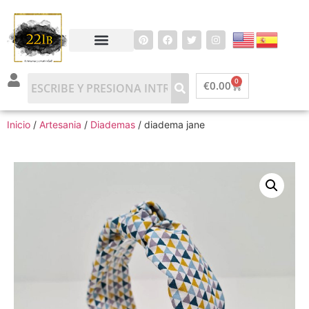
0
€
0.00
Inicio
/
Artesania
/
Diademas
/ diadema jane