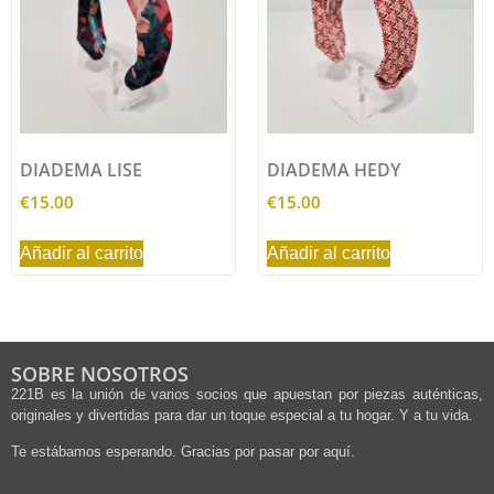
DIADEMA LISE
DIADEMA HEDY
€
15.00
€
15.00
Añadir al carrito
Añadir al carrito
SOBRE NOSOTROS
221B es la unión de varios socios que apuestan por piezas auténticas,
originales y divertidas para dar un toque especial a tu hogar. Y a tu vida.
Te estábamos esperando. Gracias por pasar por aquí.