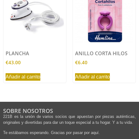
PLANCHA
ANILLO CORTA HILOS
€
43.00
€
6.40
Añadir al carrito
Añadir al carrito
SOBRE NOSOTROS
221B es la unión de varios socios que apuestan por piezas auténticas,
originales y divertidas para dar un toque especial a tu hogar. Y a tu vida.
Te estábamos esperando. Gracias por pasar por aquí.