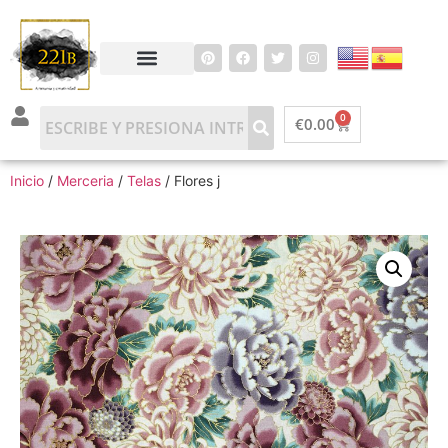
0
€
0.00
Inicio
/
Merceria
/
Telas
/ Flores j