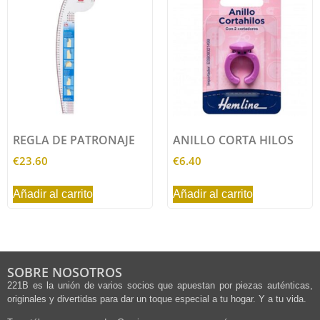
REGLA DE PATRONAJE
ANILLO CORTA HILOS
€
23.60
€
6.40
Añadir al carrito
Añadir al carrito
SOBRE NOSOTROS
221B es la unión de varios socios que apuestan por piezas auténticas,
originales y divertidas para dar un toque especial a tu hogar. Y a tu vida.