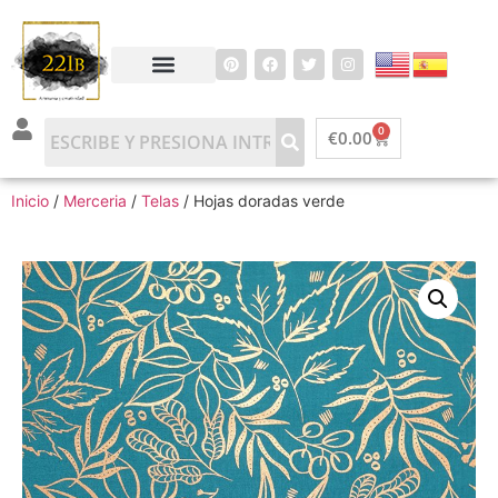
0
€
0.00
Inicio
/
Merceria
/
Telas
/ Hojas doradas verde