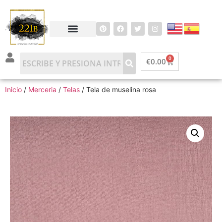
0
€
0.00
Inicio
/
Merceria
/
Telas
/ Tela de muselina rosa