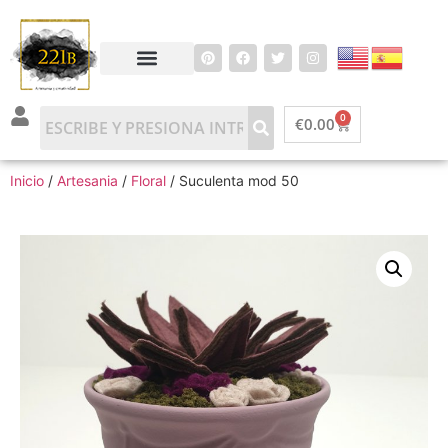
0
€
0.00
Inicio
/
Artesania
/
Floral
/ Suculenta mod 50