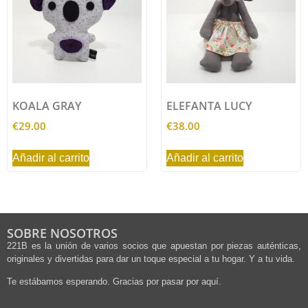
KOALA GRAY
ELEFANTA LUCY
€
29.00
€
38.00
Añadir al carrito
Añadir al carrito
SOBRE NOSOTROS
221B es la unión de varios socios que apuestan por piezas auténticas,
originales y divertidas para dar un toque especial a tu hogar. Y a tu vida.
Te estábamos esperando. Gracias por pasar por aquí.