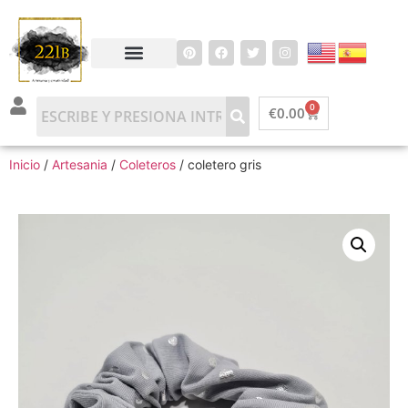
0
€
0.00
Inicio
/
Artesania
/
Coleteros
/ coletero gris