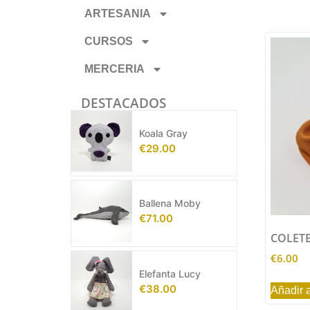
ARTESANIA
CURSOS
MERCERIA
DESTACADOS
Koala Gray
€
29.00
Ballena Moby
€
71.00
COLET
€
6.00
Elefanta Lucy
€
38.00
Añadir a