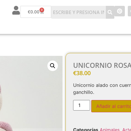
0
€
0.00
UNICORNIO ROSA
€
38.00
Unicornio alado con cuer
ganchillo.
Añadir al carrit
Categorías
Animales
,
Art