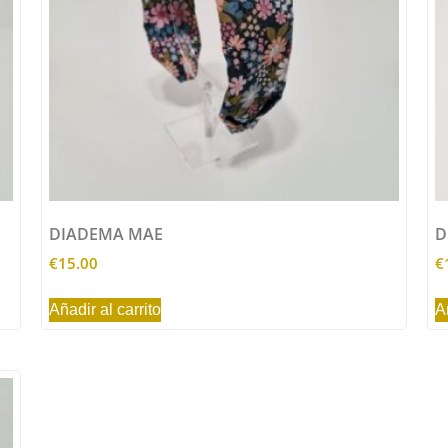
DIADEMA MAE
D
€
15.00
€
Añadir al carrito
A