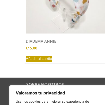
DIADEMA ANNIE
€
15.00
Añadir al carrito
SOBRE NOSOTROS
221B es la unión de varios socios que
Valoramos tu privacidad
apuestan por piezas auténticas, originales y
divertidas para dar un toque especial a tu
Usamos cookies para mejorar su experiencia de
hogar. Y a tu vida.