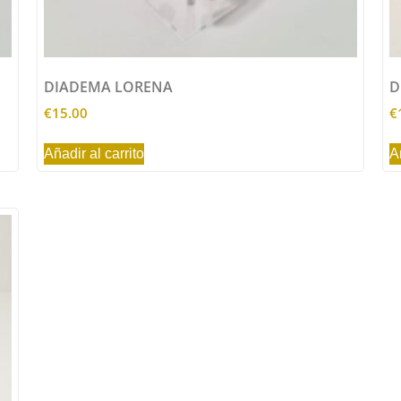
DIADEMA LORENA
D
€
15.00
€
Añadir al carrito
A