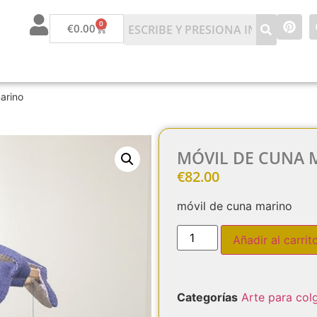
0
€
0.00
arino
MÓVIL DE CUNA 
€
82.00
móvil de cuna marino
Añadir al carrit
Categorías
Arte para col