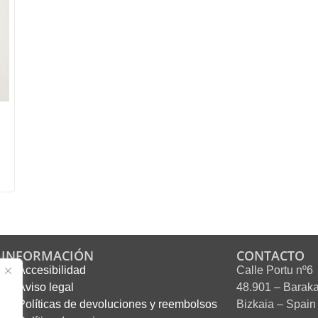
INFORMACIÓN
CONTACTO
Accesibilidad
Calle Portu nº6
Aviso legal
48.901 – Barak
Políticas de devoluciones y reembolsos
Bizkaia – Spain