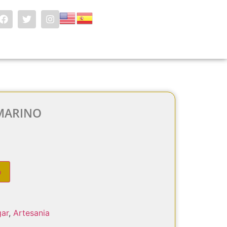
MARINO
o
gar
,
Artesania