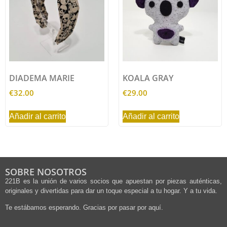
DIADEMA MARIE
KOALA GRAY
€
32.00
€
29.00
Añadir al carrito
Añadir al carrito
SOBRE NOSOTROS
221B es la unión de varios socios que apuestan por piezas auténticas,
originales y divertidas para dar un toque especial a tu hogar. Y a tu vida.
Te estábamos esperando. Gracias por pasar por aquí.