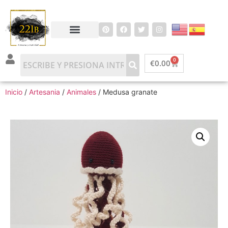
0
€
0.00
Inicio
/
Artesania
/
Animales
/ Medusa granate