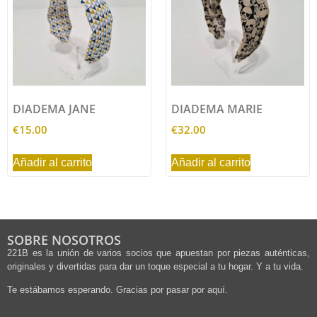
DIADEMA JANE
DIADEMA MARIE
€
15.00
€
32.00
Añadir al carrito
Añadir al carrito
SOBRE NOSOTROS
221B es la unión de varios socios que apuestan por piezas auténticas,
originales y divertidas para dar un toque especial a tu hogar. Y a tu vida.
Te estábamos esperando. Gracias por pasar por aquí.