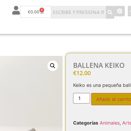
0
€
0.00
BALLENA KEIKO
€
12.00
Keiko es una pequeña ball
Añadir al carrit
Categorías
Animales
,
Art