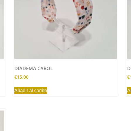
DIADEMA CAROL
D
€
15.00
€
Añadir al carrito
A