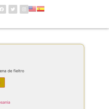
ena de fieltro
o
esania