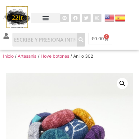
0
€
0.00
Inicio
/
Artesania
/
I love botones
/ Anillo 302