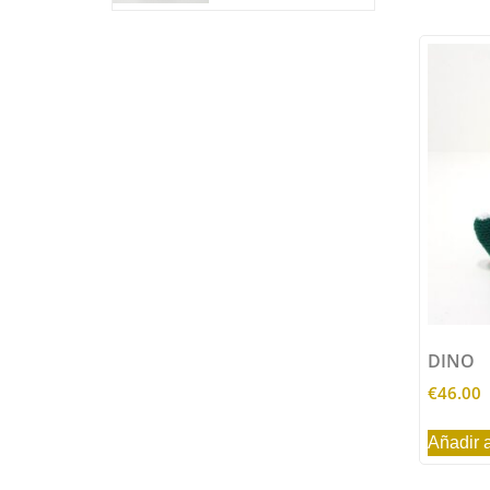
DINO
€
46.00
Añadir a