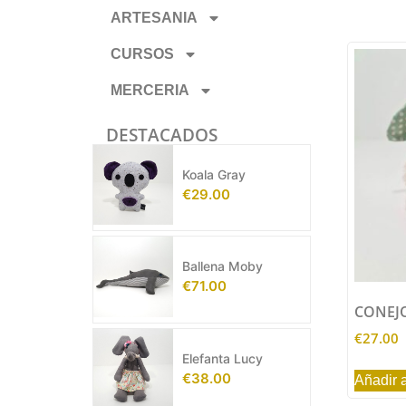
ARTESANIA
CURSOS
MERCERIA
DESTACADOS
Koala Gray
€
29.00
Ballena Moby
€
71.00
CONEJO
€
27.00
Elefanta Lucy
€
38.00
Añadir a