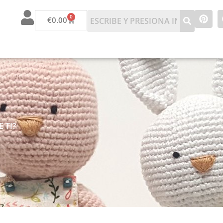
0
€
0.00
 TI?