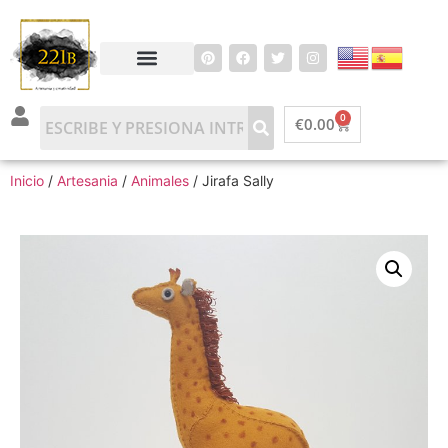
0
€
0.00
Inicio
/
Artesania
/
Animales
/ Jirafa Sally