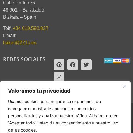
Calle Portu nº6
48.901 – Barakaldo
Bizkaia – Spain
Telf:
+34 619.590.827
Email:
baker@221b.es
REDES SOCIALES
Valoramos tu privacidad
Usamos cookies para mejorar su experiencia de
navegación, mostrarle anuncios o contenidos
2017 © 221B. Derechos reservados.
personalizados y analizar nuestro tráfico. Al hacer clic en
“Aceptar todo” usted da su consentimiento a nuestro uso
Web design by RK Informatika
de las cookies.