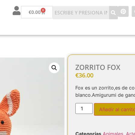
0
€
0.00
ZORRITO FOX
€
36.00
Fox es un zorrito,es de co
blanco.Amigurumi de ganch
Añadir al carrit
Categorías
Animales
,
Art