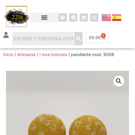
0
€
0.00
Inicio
/
Artesania
/
I love botones
/ pendiente mod. 9008