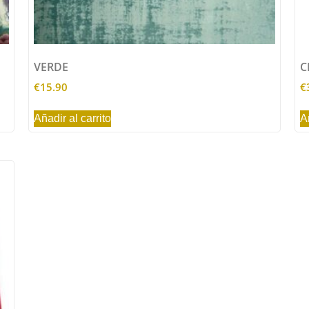
VERDE
C
€
15.90
€
Añadir al carrito
A