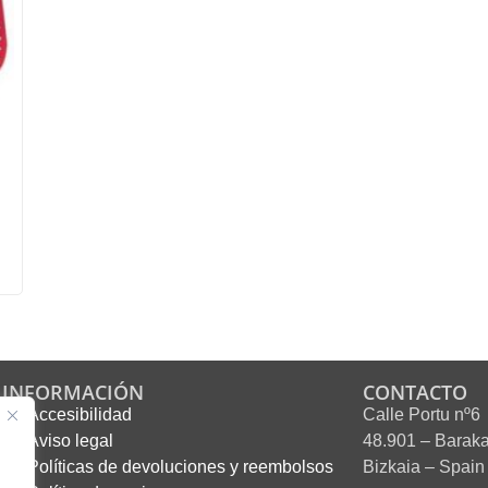
INFORMACIÓN
CONTACTO
Accesibilidad
Calle Portu nº6
Aviso legal
48.901 – Barak
Políticas de devoluciones y reembolsos
Bizkaia – Spain