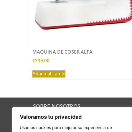
MAQUINA DE COSER ALFA
€
239.00
Añadir al carrito
SOBRE NOSOTROS
221B es la unión de varios socios que
Valoramos tu privacidad
apuestan por piezas auténticas, originales y
divertidas para dar un toque especial a tu
Usamos cookies para mejorar su experiencia de
hogar. Y a tu vida.