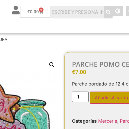
0
€
0.00
URA
PARCHE POMO C
€
7.00
Parche bordado de 12,4 
Añadir al carrit
Categorías
Merceria
,
Par