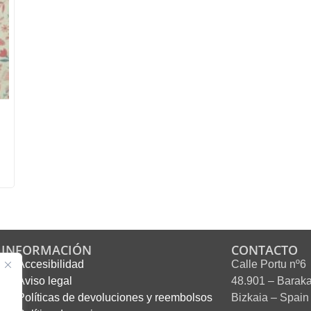
INFORMACIÓN
CONTACTO
Accesibilidad
Calle Portu nº6
Aviso legal
48.901 – Barak
Políticas de devoluciones y reembolsos
Bizkaia – Spain