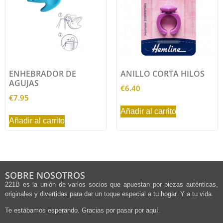
ENHEBRADOR DE
ANILLO CORTA HILOS
AGUJAS
€
6.40
€
7.95
Añadir al carrito
Añadir al carrito
SOBRE NOSOTROS
221B es la unión de varios socios que apuestan por piezas auténticas,
originales y divertidas para dar un toque especial a tu hogar. Y a tu vida.
Te estábamos esperando. Gracias por pasar por aquí.