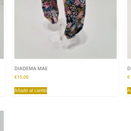
DIADEMA MAE
D
€
15.00
€
Añadir al carrito
A