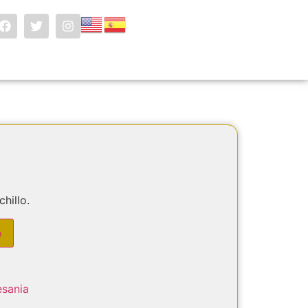
hillo.
o
esania