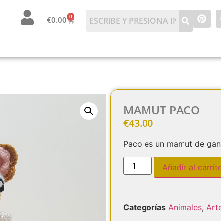
0
€
0.00
MAMUT PACO
€
43.00
Paco es un mamut de ganc
Añadir al carrit
Categorías
Animales
,
Art