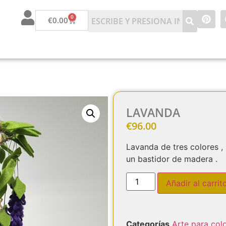
0
€
0.00
LAVANDA
€
96.00
Lavanda de tres colores ,
un bastidor de madera .
Añadir al carrit
Categorías
Arte para col