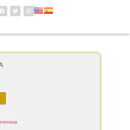
A
o
bremesa