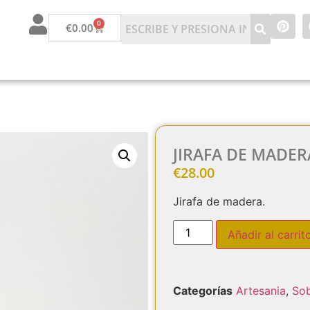
0
€
0.00
JIRAFA DE MADER
€
28.00
Jirafa de madera.
Añadir al carrit
Categorías
Artesania
,
So