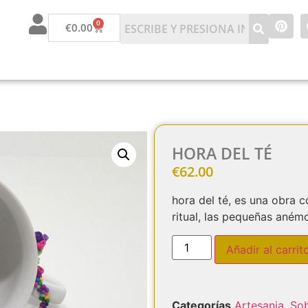
0
€
0.00
HORA DEL TÉ
€
62.00
hora del té, es una obra 
ritual, las pequeñas aném
Añadir al carrit
Categorías
Artesania
,
So