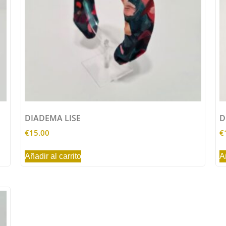
DIADEMA LISE
D
€
15.00
€
Añadir al carrito
A