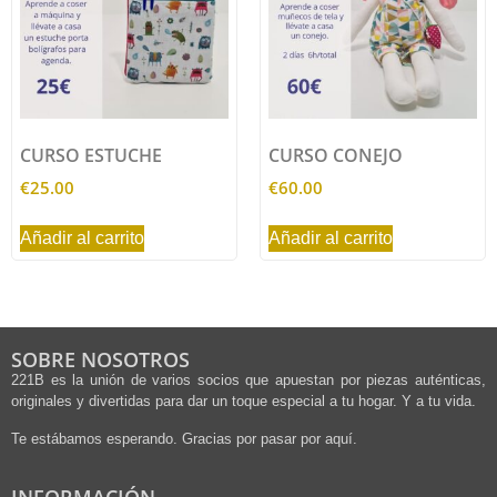
CURSO ESTUCHE
CURSO CONEJO
€
25.00
€
60.00
Añadir al carrito
Añadir al carrito
SOBRE NOSOTROS
221B es la unión de varios socios que apuestan por piezas auténticas,
originales y divertidas para dar un toque especial a tu hogar. Y a tu vida.
Te estábamos esperando. Gracias por pasar por aquí.