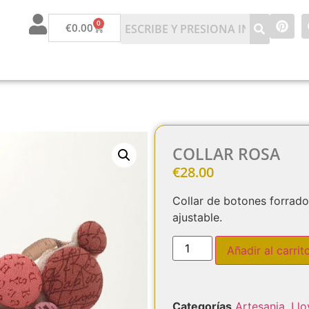
0
€
0.00
COLLAR ROSA
€
28.00
Collar de botones forrado
ajustable.
Añadir al carrit
Categorías
Artesania
,
I l