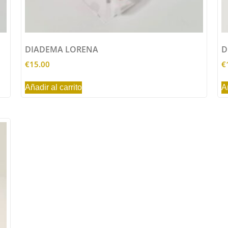
DIADEMA LORENA
D
€
15.00
€
Añadir al carrito
A