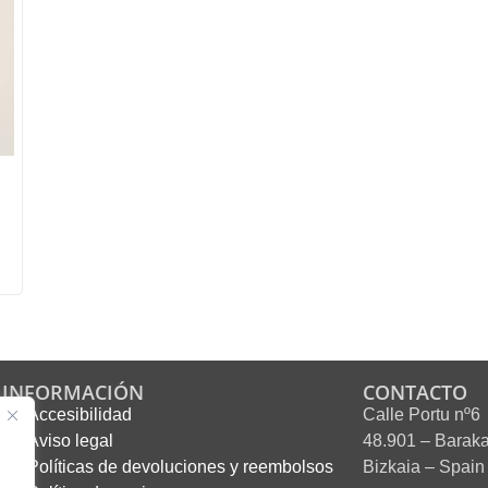
INFORMACIÓN
CONTACTO
Accesibilidad
Calle Portu nº6
Aviso legal
48.901 – Barak
Políticas de devoluciones y reembolsos
Bizkaia – Spain