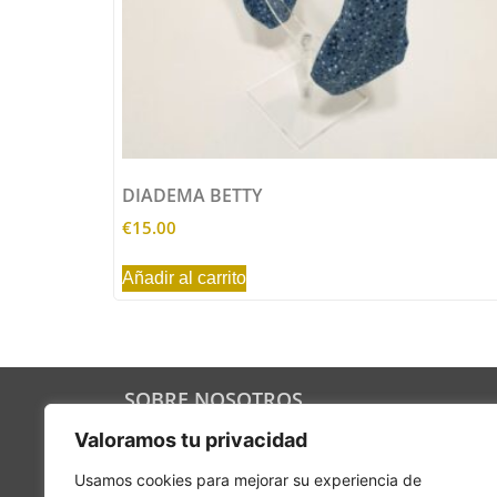
DIADEMA BETTY
€
15.00
Añadir al carrito
SOBRE NOSOTROS
221B es la unión de varios socios que
Valoramos tu privacidad
apuestan por piezas auténticas, originales y
divertidas para dar un toque especial a tu
Usamos cookies para mejorar su experiencia de
hogar. Y a tu vida.