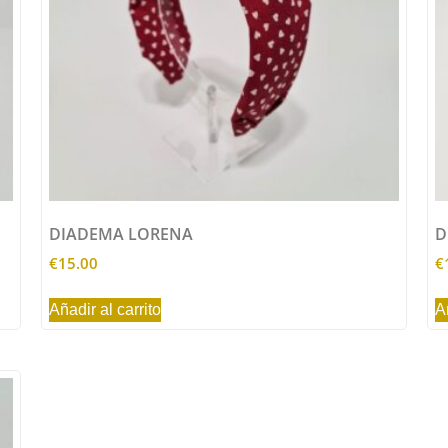
DIADEMA LORENA
D
€
15.00
€
Añadir al carrito
A