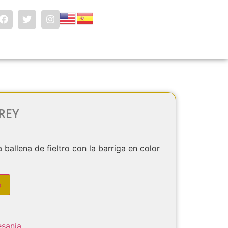
REY
allena de fieltro con la barriga en color
o
esania