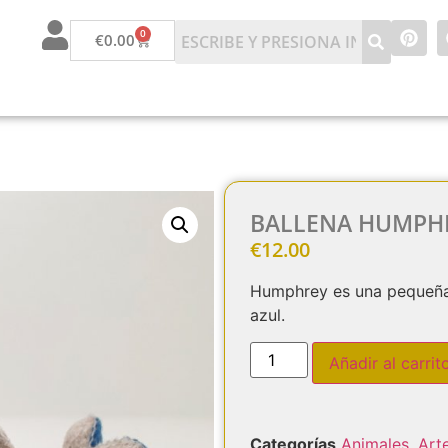
0
€
0.00
BALLENA HUMPH
€
12.00
Humphrey es una pequeña b
azul.
Añadir al carrit
Categorías
Animales
,
Art