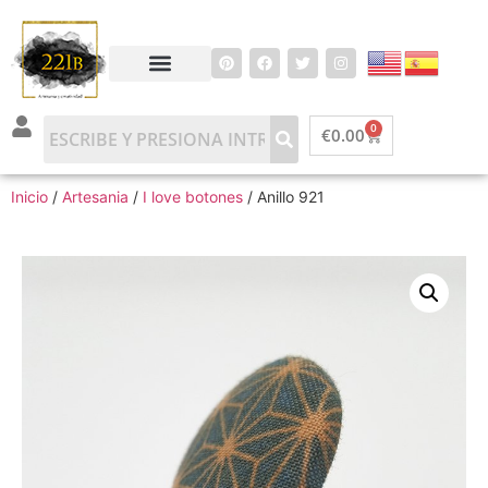
0
€
0.00
Inicio
/
Artesania
/
I love botones
/ Anillo 921