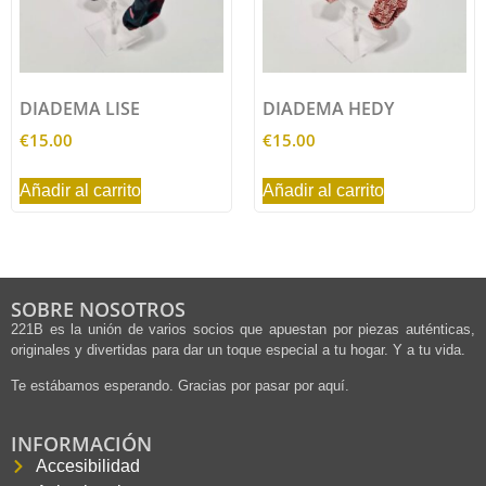
DIADEMA LISE
DIADEMA HEDY
€
15.00
€
15.00
Añadir al carrito
Añadir al carrito
SOBRE NOSOTROS
221B es la unión de varios socios que apuestan por piezas auténticas,
originales y divertidas para dar un toque especial a tu hogar. Y a tu vida.
Te estábamos esperando. Gracias por pasar por aquí.
INFORMACIÓN
Accesibilidad